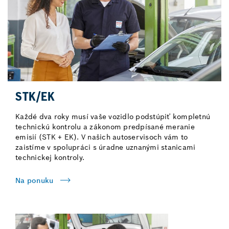
STK/EK
Každé dva roky musí vaše vozidlo podstúpiť kompletnú
technickú kontrolu a zákonom predpísané meranie
emisií (STK + EK). V našich autoservisoch vám to
zaistíme v spolupráci s úradne uznanými stanicami
technickej kontroly.
Na ponuku