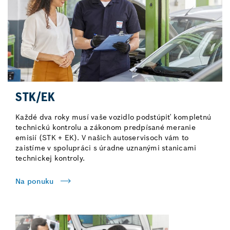
STK/EK
Každé dva roky musí vaše vozidlo podstúpiť kompletnú
technickú kontrolu a zákonom predpísané meranie
emisií (STK + EK). V našich autoservisoch vám to
zaistíme v spolupráci s úradne uznanými stanicami
technickej kontroly.
Na ponuku