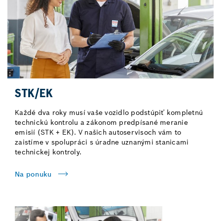
STK/EK
Každé dva roky musí vaše vozidlo podstúpiť kompletnú
technickú kontrolu a zákonom predpísané meranie
emisií (STK + EK). V našich autoservisoch vám to
zaistíme v spolupráci s úradne uznanými stanicami
technickej kontroly.
Na ponuku