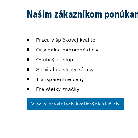
Našim zákazníkom ponúka
Prácu v špičkovej kvalite
Originálne náhradné diely
Osobný prístup
Servis bez straty záruky
Transparentné ceny
Pre všetky značky
Viac o pravidlách kvalitných služieb