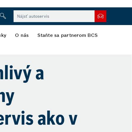
uky
O nás
Staňte sa partnerom BCS
livý a
ny
rvis ako v