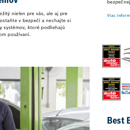
témov
bezpečnej
žitý nielen pre vás, ale aj pre
Viac inform
ostaňte v bezpečí a nechajte si
 systémov, ktoré podliehajú
om používaní.
Best 