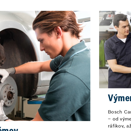
Výme
Bosch Car
– od výme
ráfikov, a