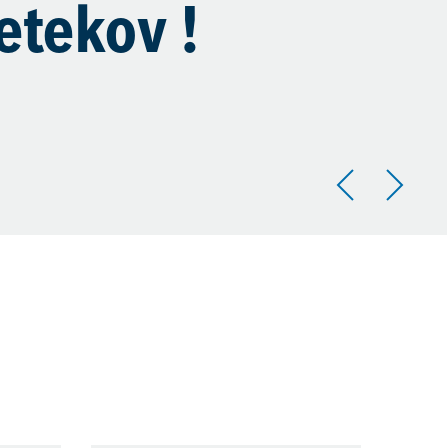
etekov !