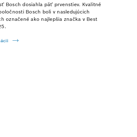
ť Bosch dosiahla päť prvenstiev. Kvalitné
poločnosti Bosch boli v nasledujúcich
ch označené ako najlepšia značka v Best
25.
ácii