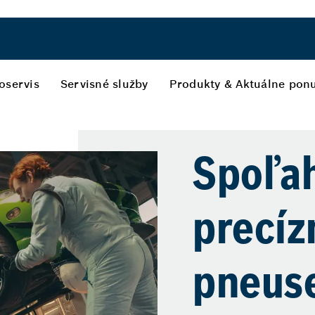
oservis
Servisné služby
Produkty & Aktuálne pon
Spoľah
precíz
pneuse