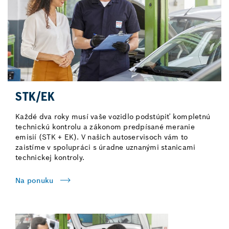
STK/EK
Každé dva roky musí vaše vozidlo podstúpiť kompletnú
technickú kontrolu a zákonom predpísané meranie
emisií (STK + EK). V našich autoservisoch vám to
zaistíme v spolupráci s úradne uznanými stanicami
technickej kontroly.
Na ponuku