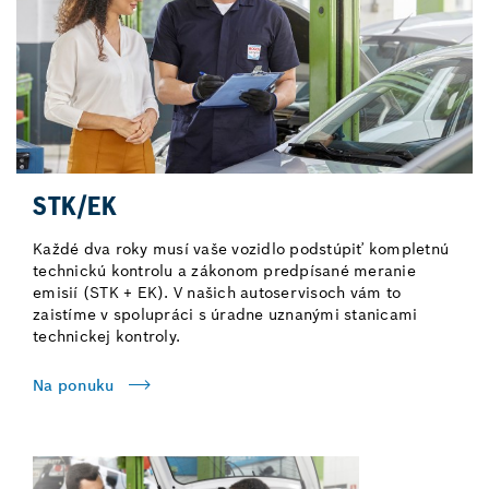
STK/EK
Každé dva roky musí vaše vozidlo podstúpiť kompletnú
technickú kontrolu a zákonom predpísané meranie
emisií (STK + EK). V našich autoservisoch vám to
zaistíme v spolupráci s úradne uznanými stanicami
technickej kontroly.
Na ponuku