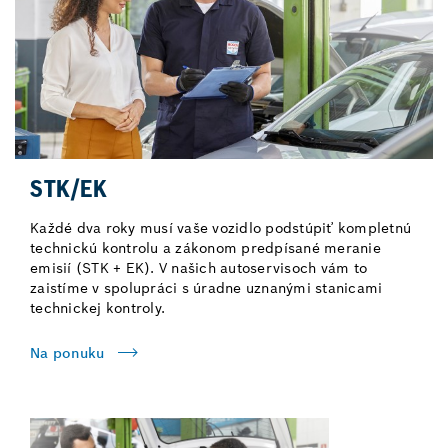
STK/EK
Každé dva roky musí vaše vozidlo podstúpiť kompletnú
technickú kontrolu a zákonom predpísané meranie
emisií (STK + EK). V našich autoservisoch vám to
zaistíme v spolupráci s úradne uznanými stanicami
technickej kontroly.
Na ponuku