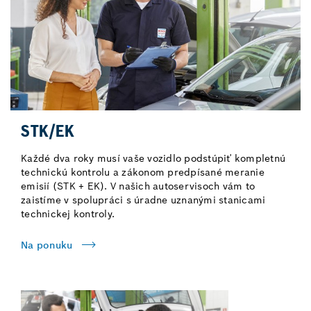
STK/EK
Každé dva roky musí vaše vozidlo podstúpiť kompletnú
technickú kontrolu a zákonom predpísané meranie
emisií (STK + EK). V našich autoservisoch vám to
zaistíme v spolupráci s úradne uznanými stanicami
technickej kontroly.
Na ponuku