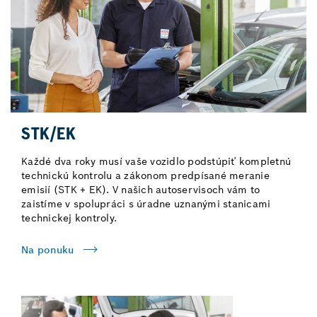
STK/EK
Každé dva roky musí vaše vozidlo podstúpiť kompletnú
technickú kontrolu a zákonom predpísané meranie
emisií (STK + EK). V našich autoservisoch vám to
zaistíme v spolupráci s úradne uznanými stanicami
technickej kontroly.
Na ponuku